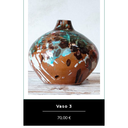
Vaso 3
70,00
€