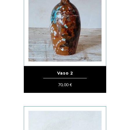
Vaso 2
70,00
€